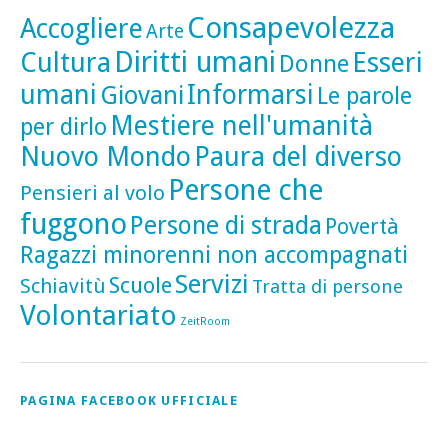
Consapevolezza
Accogliere
Arte
Diritti umani
Cultura
Esseri
Donne
umani
Informarsi
Giovani
Le parole
Mestiere nell'umanità
per dirlo
Nuovo Mondo
Paura del diverso
Persone che
Pensieri al volo
fuggono
Persone di strada
Povertà
Ragazzi minorenni non accompagnati
Servizi
Scuole
Schiavitù
Tratta di persone
Volontariato
ZeitRoom
PAGINA FACEBOOK UFFICIALE