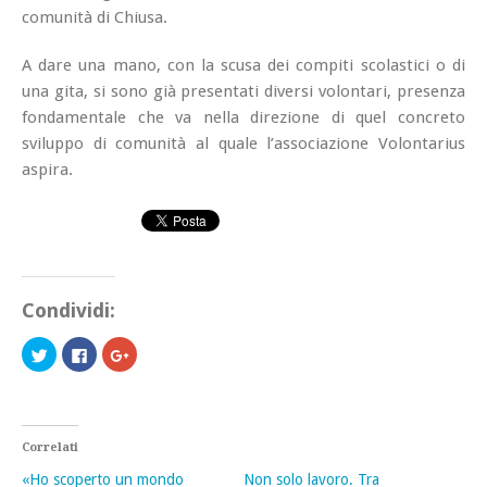
comunità di Chiusa.
A dare una mano, con la scusa dei compiti scolastici o di
una gita, si sono già presentati diversi volontari, presenza
fondamentale che va nella direzione di quel concreto
sviluppo di comunità al quale l’associazione Volontarius
aspira.
Condividi:
Fai
Fai
Fai
clic
clic
clic
qui
per
qui
per
condividere
per
condividere
su
condividere
su
Facebook
su
Twitter
(Si
Google+
(Si
apre
(Si
Correlati
apre
in
apre
in
una
in
«Ho scoperto un mondo
Non solo lavoro. Tra
una
nuova
una