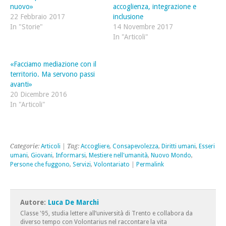
nuova
finestra)
nuova
nuovo»
accoglienza, integrazione e
finestra)
finestra)
22 Febbraio 2017
inclusione
In "Storie"
14 Novembre 2017
In "Articoli"
«Facciamo mediazione con il
territorio. Ma servono passi
avanti»
20 Dicembre 2016
In "Articoli"
Categorie:
Articoli
| Tag:
Accogliere
,
Consapevolezza
,
Diritti umani
,
Esseri
umani
,
Giovani
,
Informarsi
,
Mestiere nell'umanità
,
Nuovo Mondo
,
Persone che fuggono
,
Servizi
,
Volontariato
|
Permalink
Autore:
Luca De Marchi
Classe '95, studia lettere all’università di Trento e collabora da
diverso tempo con Volontarius nel raccontare la vita