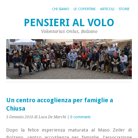
CHI SIAMO
LE COPERTINE
ARTICOLI
STORIE
PENSIERI AL VOLO
Volontarius Onlus, Bolzano
Un centro accoglienza per famiglie a
Chiusa
3 Gennaio 2018
di Luca De Marchi
|
0 commenti
Dopo la felice esperienza maturata al Maso Zeiler di
Bolzano, centro accoglienza per famiglie, l’associazione