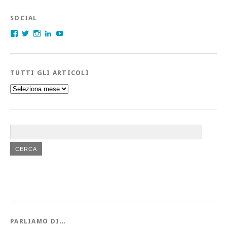
SOCIAL
Facebook
Twitter
Instagram
LinkedIn
YouTube
TUTTI GLI ARTICOLI
Tutti
gli
articoli
PARLIAMO DI…