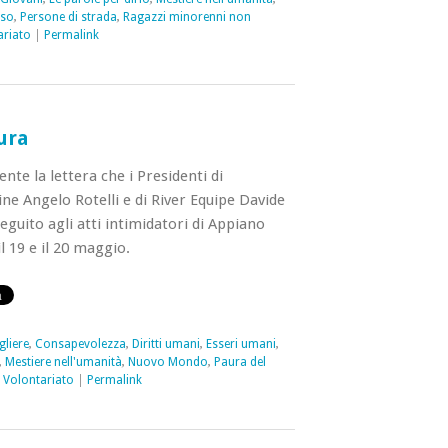
rso
,
Persone di strada
,
Ragazzi minorenni non
ariato
|
Permalink
ura
te la lettera che i Presidenti di
ne Angelo Rotelli e di River Equipe Davide
eguito agli atti intimidatori di Appiano
il 19 e il 20 maggio.
gliere
,
Consapevolezza
,
Diritti umani
,
Esseri umani
,
,
Mestiere nell'umanità
,
Nuovo Mondo
,
Paura del
,
Volontariato
|
Permalink