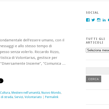
SOCIAL
Facebook
Twitter
Insta
L
TUTTI GLI
fondamentale dell’essere umano, con il
ARTICOLI
messaggi e allo stesso tempo di
Tutti
pesso senza volerlo. Riccardo Rizzo,
gli
articoli
tistica di Volontarius, gestisce per
ti “Diversamente Insieme”, “Comunica …
Cultura
,
Mestiere nell'umanità
,
Nuovo Mondo
,
 di strada
,
Servizi
,
Volontariato
|
Permalink