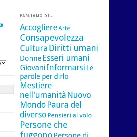
PARLIAMO DI…
gram
inkedIn
YouTube
Accogliere
Arte
Consapevolezza
Diritti umani
Cultura
Esseri umani
Donne
Informarsi
Giovani
Le
parole per dirlo
Mestiere
nell'umanità
Nuovo
Mondo
Paura del
diverso
Pensieri al volo
Persone che
fuggono
Persone di