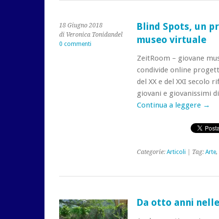
Blind Spots, un p
18 Giugno 2018
di Veronica Tonidandel
museo virtuale
0 commenti
ZeitRoom – giovane mus
condivide online progett
del XX e del XXI secolo ri
giovani e giovanissimi di
Continua a leggere
→
Categorie:
Articoli
| Tag:
Arte
,
Da otto anni nell