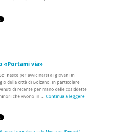
o «Portami via»
Bz” nasce per avvicinarsi ai giovani in
gio della città di Bolzano, in particolare
vvenuti di recente per mano delle cosiddette
minori che vivono in …
Continua a leggere
Giovani
,
Le parole per dirlo
,
Mestiere nell'umanità
,