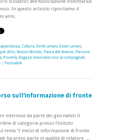
rsi scolastici dell’Associazione Volontarius
esso. In questo articolo riportiamo il
mi anni.
apevolezza
,
Cultura
,
Diritti umani
,
Esseri umani
,
per dirlo
,
Nuovo Mondo
,
Paura del diverso
,
Persone
a
,
Povertà
,
Ragazzi minorenni non accompagnati
,
o
|
Permalink
rso sull’informazione di fronte
e interesse da parte dei giornalisti il
dine di categoria presso l’istituto
l tema “I mezzi di informazione di fronte
uale ha preso parte in qualità di relatore …