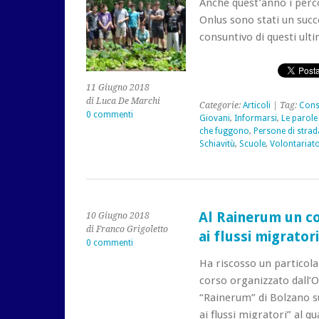
Anche quest’anno i perco
Onlus sono stati un succ
consuntivo di questi ulti
11 Giugno 2018
di Luca De Marchi
Categorie:
Articoli
| Tag:
Cons
0 commenti
Giovani
,
Informarsi
,
Le parole 
che fuggono
,
Persone di strad
Schiavitù
,
Scuole
,
Volontariat
Al Rainerum un co
10 Giugno 2018
di Franco Grigoletto
ai flussi migratori
0 commenti
Ha riscosso un particolar
corso organizzato dall’Or
“Rainerum” di Bolzano su
ai flussi migratori” al q