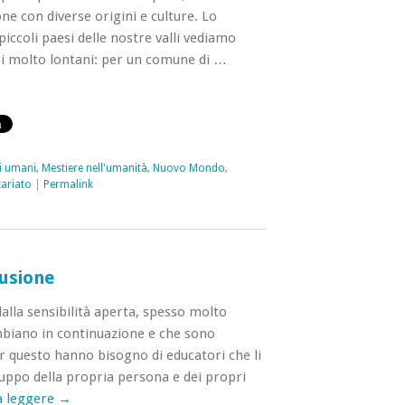
ne con diverse origini e culture. Lo
ccoli paesi delle nostre valli vediamo
si molto lontani: per un comune di …
ti umani
,
Mestiere nell'umanità
,
Nuovo Mondo
,
ariato
|
Permalink
lusione
alla sensibilità aperta, spesso molto
mbiano in continuazione e che sono
er questo hanno bisogno di educatori che li
uppo della propria persona e dei propri
a leggere
→