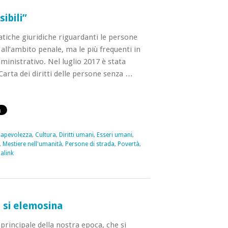
sibili”
tiche giuridiche riguardanti le persone
all’ambito penale, ma le più frequenti in
ministrativo. Nel luglio 2017 è stata
Carta dei diritti delle persone senza …
apevolezza
,
Cultura
,
Diritti umani
,
Esseri umani
,
,
Mestiere nell'umanità
,
Persone di strada
,
Povertà
,
alink
n si elemosina
principale della nostra epoca, che si