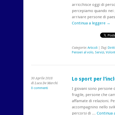
arricchisce oggi di perso
percepiamo quando nei pi
arrivare persone di pae
Continua a leggere
→
Categorie:
Articoli
| Tag:
Dirit
Pensieri al volo
,
Servizi
,
Volont
Lo sport per l’inc
30 Aprile 2018
di Luca De Marchi
0 commenti
I giovani sono persone d
fragile, persone che ca
affamate di relazioni. P
accompagnino nello svil
percorsi di …
Continua 