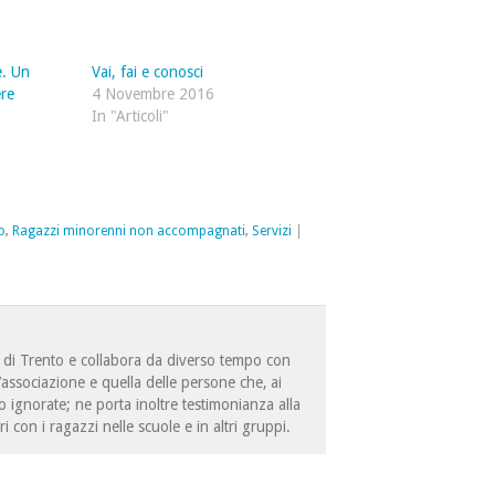
e. Un
Vai, fai e conosci
re
4 Novembre 2016
In "Articoli"
o
,
Ragazzi minorenni non accompagnati
,
Servizi
|
ità di Trento e collabora da diverso tempo con
l’associazione e quella delle persone che, ai
 ignorate; ne porta inoltre testimonianza alla
ri con i ragazzi nelle scuole e in altri gruppi.