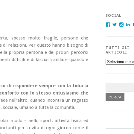
SOCIAL
Facebook
Twitter
Insta
L
erta, spesso molto fragile, persone che
 di relazioni. Per questo hanno bisogno di
TUTTI GLI
ella propria persona e dei propri percorsi
ARTICOLI
enti difficili e di lasciarli andare quando è
Tutti
gli
articoli
oso di rispondere sempre con la fiducia
sconforto con lo stesso entusiasmo che
ede nell’altro, quando incontra un ragazzo
, sociale, umano a tutta la comunità.
lar modo – nello sport, attività fisica ed
ortanti per la vita di ogni giorno come il