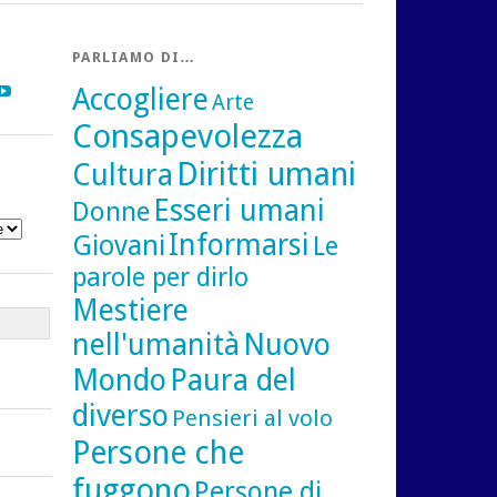
PARLIAMO DI…
gram
inkedIn
YouTube
Accogliere
Arte
Consapevolezza
Diritti umani
Cultura
Esseri umani
Donne
Informarsi
Giovani
Le
parole per dirlo
Mestiere
nell'umanità
Nuovo
Mondo
Paura del
diverso
Pensieri al volo
Persone che
fuggono
Persone di