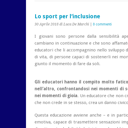
Lo sport per l’inclusione
30 Aprile 2018
di Luca De Marchi
|
0 commenti
I giovani sono persone dalla sensibilità ap
cambiano in continuazione e che sono affamate
educatori che li accompagnino nello sviluppo d
di vita, di persone capaci di sostenerli nei mom
giunto il momento di fare da soli.
Gli educatori hanno il compito molto fatic
nell’altro, confrontandosi nei momenti di 
nei momenti di gioia
. Un educatore che non cr
che non crede in se stesso, crea un danno civico
Questa educazione avviene anche – e in partico
emotiva, capace di trasmettere sensazioni imp