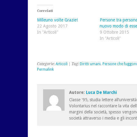
su
Facebook
su
Twitter
(Si
Google+
(Si
apre
(Si
Correlati
apre
in
apre
in
una
in
Milleuno volte Grazie!
Persone tra person
una
nuova
una
nuova
finestra)
nuova
22 Agosto 2017
nuovo modo di esse
finestra)
finestra)
In "Articoli"
9 Ottobre 2015
In "Articoli"
Categorie:
Articoli
| Tag:
Diritti umani
,
Persone che fuggon
Permalink
Autore:
Luca De Marchi
Classe '95, studia lettere all’univers
Volontarius nel raccontare la vita del
margini della società, spesso vengono
società attraverso i media e gli incont