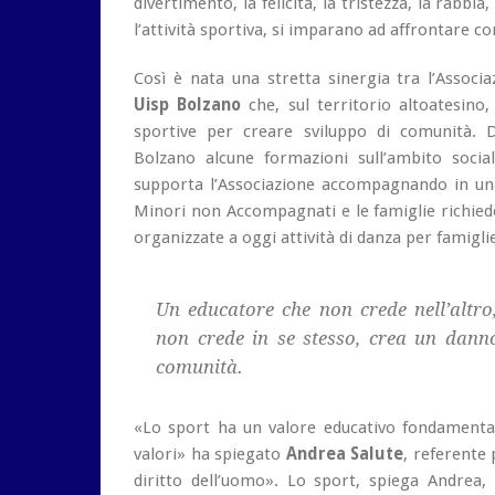
divertimento, la felicità, la tristezza, la rabbi
l’attività sportiva, si imparano ad affrontare co
Così è nata una stretta sinergia tra l’Associ
Uisp Bolzano
che, sul territorio altoatesino,
sportive per creare sviluppo di comunità. 
Bolzano alcune formazioni sull’ambito socia
supporta l’Associazione accompagnando in una s
Minori non Accompagnati e le famiglie richied
organizzate a oggi attività di danza per famiglie,
Un educatore che non crede nell’altr
non crede in se stesso, crea un danno
comunità.
«Lo sport ha un valore educativo fondamenta
valori» ha spiegato
Andrea Salute
, referente
diritto dell’uomo». Lo sport, spiega Andrea,