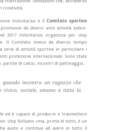
a, la frustrazione. Sensazioni che, attraverso
n creatività.
azione Volontarius e il
Comitato sportivo
 promuove da diversi anni attività ludico-
Dal 2017 Volontarius organizza per Uisp
le. Il Comitato invece da diverso tempo
erie di attività sportive in particolare i
enti protezione internazionale. Sono state
 partite di calcio, incontri di pattinaggio.
o, quando incontra un ragazzo che
 civico, sociale, umano a tutta la
le ed è capace di produrre e trasmettere
 per Uisp Bolzano «ma, prima di tutto, è un
 ha avuto e continua ad avere in tutto il