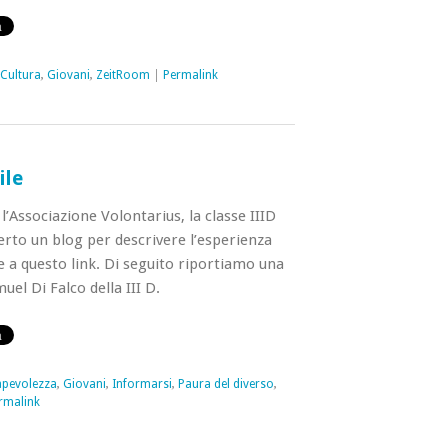
Cultura
,
Giovani
,
ZeitRoom
|
Permalink
ile
’Associazione Volontarius, la classe IIID
perto un blog per descrivere l’esperienza
re a questo link. Di seguito riportiamo una
uel Di Falco della III D.
pevolezza
,
Giovani
,
Informarsi
,
Paura del diverso
,
rmalink