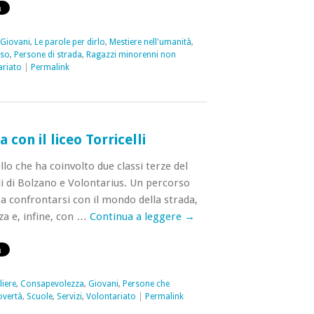
Giovani
,
Le parole per dirlo
,
Mestiere nell'umanità
,
rso
,
Persone di strada
,
Ragazzi minorenni non
ariato
|
Permalink
 con il liceo Torricelli
llo che ha coinvolto due classi terze del
lli di Bolzano e Volontarius. Un percorso
 a confrontarsi con il mondo della strada,
za e, infine, con …
Continua a leggere
→
iere
,
Consapevolezza
,
Giovani
,
Persone che
overtà
,
Scuole
,
Servizi
,
Volontariato
|
Permalink