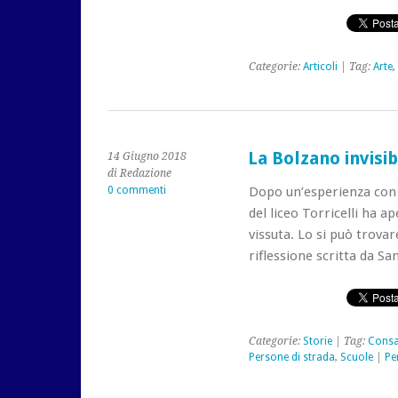
Categorie:
Articoli
| Tag:
Arte
,
La Bolzano invisib
14 Giugno 2018
di Redazione
0 commenti
Dopo un’esperienza con l
del liceo Torricelli ha a
vissuta. Lo si può trova
riflessione scritta da Sam
Categorie:
Storie
| Tag:
Consa
Persone di strada
,
Scuole
|
Pe