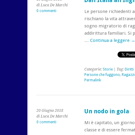
Dall’Italia all’In
di Luca De Marchi
0 commenti
Le persone richiedenti a
rischiano la vita attrave
sogno migratorio di rag
addirittura familiari. Si
…
Continua a leggere
Categorie:
Storie
| Tag:
Diritt
Persone che fuggono
,
Ragazzi
Permalink
Un nodo in gola
20 Giugno 2018
di Luca De Marchi
0 commenti
Mi è capitato, un giorno 
classe e di essere ferma