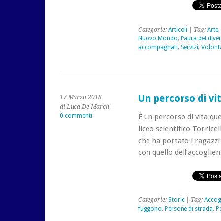
Categorie:
Articoli
| Tag:
Arte
,
Nuovo Mondo
,
Paura del dive
accompagnati
,
Servizi
,
Volont
Un percorso di vita
17 Marzo 2018
di Luca De Marchi
0 commenti
È un percorso di vita que
liceo scientifico Torrice
che ha portato i ragazzi
con quello dell’accoglien
Categorie:
Storie
| Tag:
Accogl
fuggono
,
Persone di strada
,
P