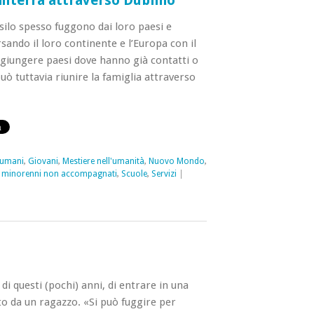
ghilterra attraverso Dublino
silo spesso fuggono dai loro paesi e
rsando il loro continente e l’Europa con il
giungere paesi dove hanno già contatti o
 può tuttavia riunire la famiglia attraverso
→
i umani
,
Giovani
,
Mestiere nell'umanità
,
Nuovo Mondo
,
 minorenni non accompagnati
,
Scuole
,
Servizi
|
di questi (pochi) anni, di entrare in una
to da un ragazzo. «Si può fuggire per