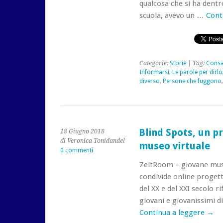
qualcosa che si ha dent
scuola, avevo un …
Cont
Categorie:
Storie
| Tag:
Consa
Informarsi
,
Le parole per dirlo
diverso
,
Persone che fuggono
Blind Spots, un p
18 Giugno 2018
di Veronica Tonidandel
museo virtuale
0 commenti
ZeitRoom – giovane mus
condivide online progett
del XX e del XXI secolo ri
giovani e giovanissimi di
Continua a leggere
→