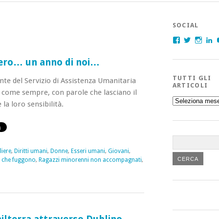
SOCIAL
Facebook
Twitter
Insta
L
ero… un anno di noi…
TUTTI GLI
te del Servizio di Assistenza Umanitaria
ARTICOLI
 come sempre, con parole che lasciano il
Tutti
 la loro sensibilità.
gli
articoli
iere
,
Diritti umani
,
Donne
,
Esseri umani
,
Giovani
,
 che fuggono
,
Ragazzi minorenni non accompagnati
,