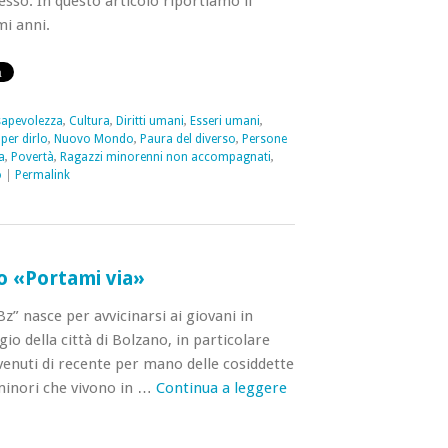
esso. In questo articolo riportiamo il
mi anni.
apevolezza
,
Cultura
,
Diritti umani
,
Esseri umani
,
per dirlo
,
Nuovo Mondo
,
Paura del diverso
,
Persone
a
,
Povertà
,
Ragazzi minorenni non accompagnati
,
o
|
Permalink
o «Portami via»
Bz” nasce per avvicinarsi ai giovani in
gio della città di Bolzano, in particolare
vvenuti di recente per mano delle cosiddette
minori che vivono in …
Continua a leggere