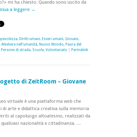
ro?» mi ha chiesto. Quando sono uscito da
inua a leggere
→
pevolezza
,
Diritti umani
,
Esseri umani
,
Giovani
,
,
Mestiere nell'umanità
,
Nuovo Mondo
,
Paura del
,
Persone di strada
,
Scuole
,
Volontariato
|
Permalink
rogetto di ZeitRoom – Giovane
eo virtuale è una piattaforma web che
i di arte e didattica creativa sulla memoria
feriti al capoluogo altoatesino, realizzati da
 qualsiasi nazionalità e cittadinanza. …