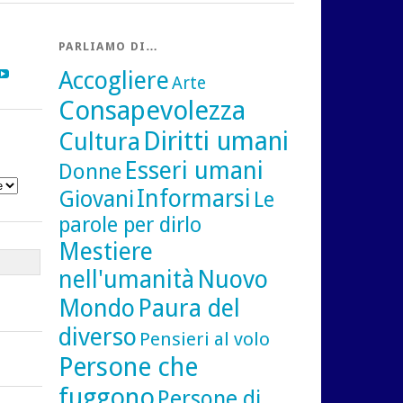
PARLIAMO DI…
gram
inkedIn
YouTube
Accogliere
Arte
Consapevolezza
Diritti umani
Cultura
Esseri umani
Donne
Informarsi
Giovani
Le
parole per dirlo
Mestiere
nell'umanità
Nuovo
Mondo
Paura del
diverso
Pensieri al volo
Persone che
fuggono
Persone di