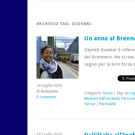
ARCHIVIO TAG:
GIOVANI
Un anno al Brenn
Zayneb Essabar è referen
del Brennero. Ne scrive,
segno per la loro forza e
18 Luglio 2018
di Redazione
Categorie:
Storie
| Tag:
Accogl
0 commenti
Mestiere nell'umanità
,
Persone
Servizi
|
Permalink
13 Luglio 2018