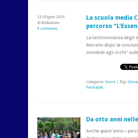
La scuola media C
13 Giugno 2018
di Redazione
percorso “L’Essenzi
0 commenti
La testimonianza degli i
Merano dopo la conclusio
invisibile agli occhi” sul
Categorie:
Storie
| Tag:
Giova
Permalink
Da otto anni nell
Anche quest’anno i perco