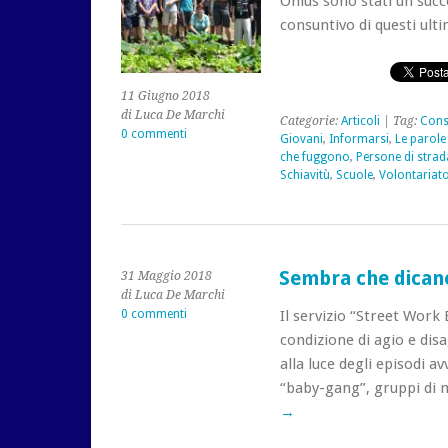
Onlus sono stati un succ
consuntivo di questi ulti
11 Giugno 2018
di Luca De Marchi
Categorie:
Articoli
| Tag:
Cons
0 commenti
Giovani
,
Informarsi
,
Le parole 
che fuggono
,
Persone di strad
Schiavitù
,
Scuole
,
Volontariat
Sembra che dican
31 Maggio 2018
di Luca De Marchi
0 commenti
Il servizio “Street Work 
condizione di agio e disa
alla luce degli episodi a
“baby-gang”, gruppi di 
→