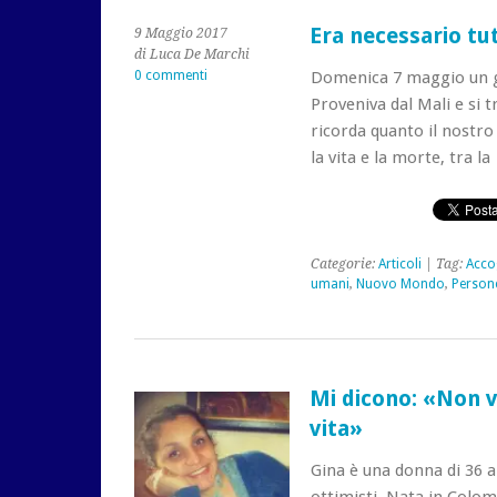
Era necessario tu
9 Maggio 2017
di Luca De Marchi
0 commenti
Domenica 7 maggio un gio
Proveniva dal Mali e si 
ricorda quanto il nostro
la vita e la morte, tra l
Categorie:
Articoli
| Tag:
Acco
umani
,
Nuovo Mondo
,
Person
Mi dicono: «Non v
vita»
Gina è una donna di 36 a