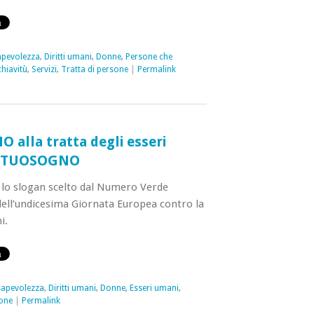
pevolezza
,
Diritti umani
,
Donne
,
Persone che
hiavitù
,
Servizi
,
Tratta di persone
|
Permalink
O alla tratta degli esseri
ILTUOSOGNO
o slogan scelto dal Numero Verde
dell’undicesima Giornata Europea contro la
i.
apevolezza
,
Diritti umani
,
Donne
,
Esseri umani
,
sone
|
Permalink