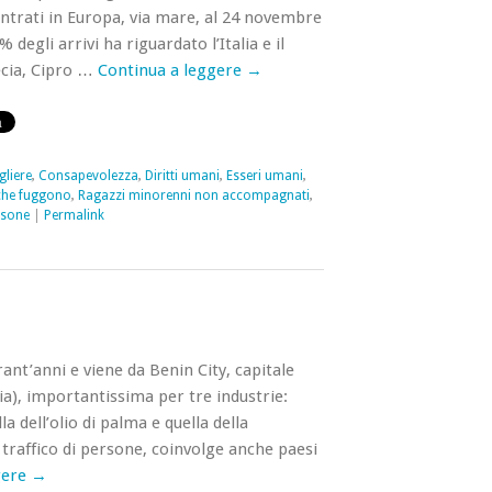
ntrati in Europa, via mare, al 24 novembre
 degli arrivi ha riguardato l’Italia e il
ecia, Cipro …
Continua a leggere
→
gliere
,
Consapevolezza
,
Diritti umani
,
Esseri umani
,
che fuggono
,
Ragazzi minorenni non accompagnati
,
rsone
|
Permalink
nt’anni e viene da Benin City, capitale
ia), importantissima per tre industrie:
a dell’olio di palma e quella della
 traffico di persone, coinvolge anche paesi
gere
→