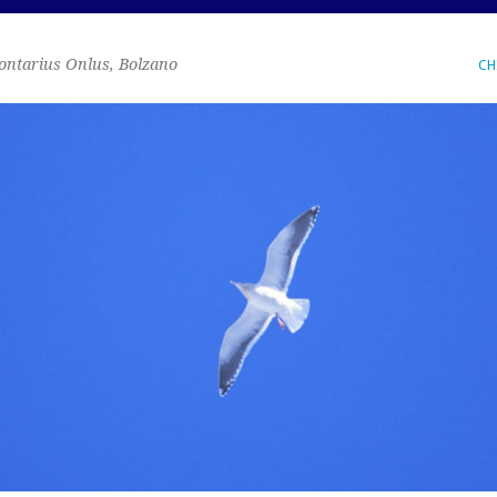
ontarius Onlus, Bolzano
CH