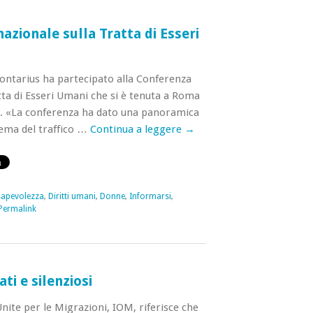
azionale sulla Tratta di Esseri
ontarius ha partecipato alla Conferenza
tta di Esseri Umani che si è tenuta a Roma
18. «La conferenza ha dato una panoramica
tema del traffico …
Continua a leggere
→
apevolezza
,
Diritti umani
,
Donne
,
Informarsi
,
Permalink
ti e silenziosi
Unite per le Migrazioni, IOM, riferisce che