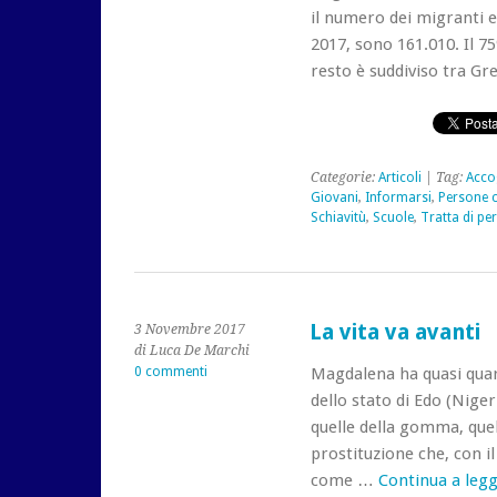
il numero dei migranti e
2017, sono 161.010. Il 75%
resto è suddiviso tra Gr
Categorie:
Articoli
| Tag:
Acco
Giovani
,
Informarsi
,
Persone 
Schiavitù
,
Scuole
,
Tratta di pe
La vita va avanti
3 Novembre 2017
di Luca De Marchi
0 commenti
Magdalena ha quasi quara
dello stato di Edo (Niger
quelle della gomma, quell
prostituzione che, con il
come …
Continua a leg