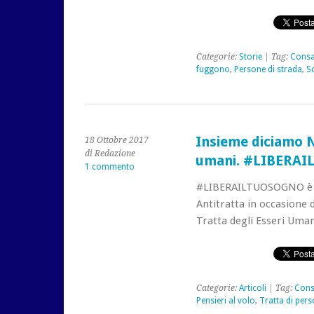
Categorie:
Storie
| Tag:
Consa
fuggono
,
Persone di strada
,
Sc
Insieme diciamo N
18 Ottobre 2017
di Redazione
umani. #LIBERA
1 commento
#LIBERAILTUOSOGNO è l
Antitratta in occasione 
Tratta degli Esseri Uman
Categorie:
Articoli
| Tag:
Cons
Pensieri al volo
,
Tratta di per