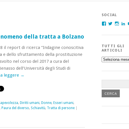
SOCIAL
Facebook
Twitter
Insta
L
enomeno della tratta a Bolzano
TUTTI GLI
 il report di ricerca “Indagine conoscitiva
ARTICOLI
a e dello sfruttamento della prostituzione
Tutti
svolto nel corso del 2017 a cura del
gli
articoli
enasso dell’Università degli Studi di
 a leggere
→
apevolezza
,
Diritti umani
,
Donne
,
Esseri umani
,
,
Paura del diverso
,
Schiavitù
,
Tratta di persone
|