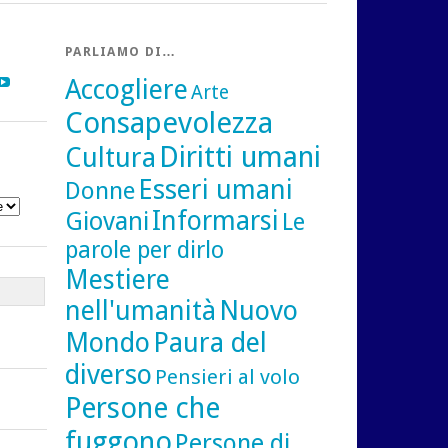
PARLIAMO DI…
gram
inkedIn
YouTube
Accogliere
Arte
Consapevolezza
Diritti umani
Cultura
Esseri umani
Donne
Informarsi
Giovani
Le
parole per dirlo
Mestiere
nell'umanità
Nuovo
Mondo
Paura del
diverso
Pensieri al volo
Persone che
fuggono
Persone di