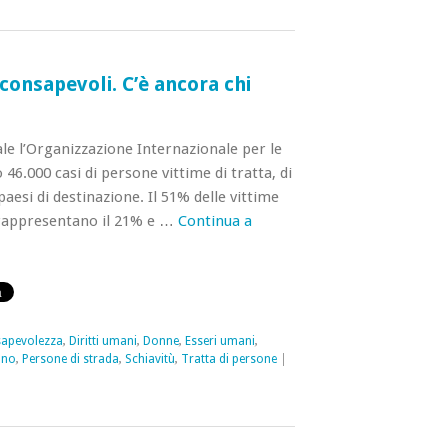
onsapevoli. C’è ancora chi
ale l’Organizzazione Internazionale per le
46.000 casi di persone vittime di tratta, di
paesi di destinazione. Il 51% delle vittime
 rappresentano il 21% e …
Continua a
apevolezza
,
Diritti umani
,
Donne
,
Esseri umani
,
ono
,
Persone di strada
,
Schiavitù
,
Tratta di persone
|