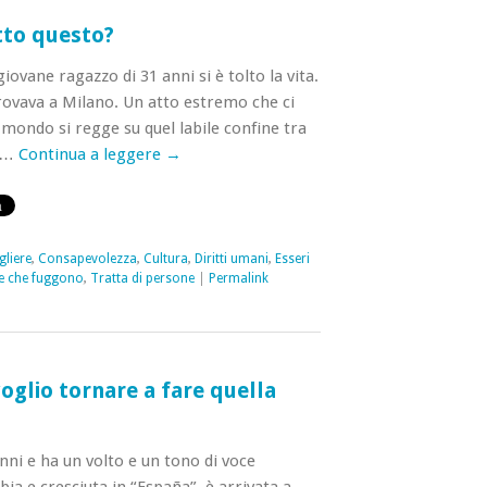
tto questo?
vane ragazzo di 31 anni si è tolto la vita.
trovava a Milano. Un atto estremo che ci
 mondo si regge su quel labile confine tra
a …
Continua a leggere
→
gliere
,
Consapevolezza
,
Cultura
,
Diritti umani
,
Esseri
e che fuggono
,
Tratta di persone
|
Permalink
oglio tornare a fare quella
nni e ha un volto e un tono di voce