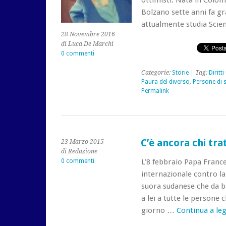
ottimisti. Nata in Colomb
Bolzano sette anni fa gr
attualmente studia Sci
28 Novembre 2016
di Luca De Marchi
0 commenti
Categorie:
Storie
| Tag:
Diritt
Paura del diverso
,
Persone di 
Permalink
C’è ancora chi tra
23 Marzo 2015
di Redazione
0 commenti
L’8 febbraio Papa Franc
internazionale contro la
suora sudanese che da b
a lei a tutte le persone
giorno …
Continua a le