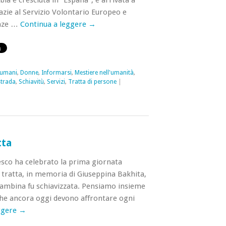
ia e cresciuta in “España”, è arrivata a
azie al Servizio Volontario Europeo e
enze …
Continua a leggere
→
i umani
,
Donne
,
Informarsi
,
Mestiere nell'umanità
,
strada
,
Schiavitù
,
Servizi
,
Tratta di persone
|
tta
esco ha celebrato la prima giornata
 tratta, in memoria di Giuseppina Bakhita,
ambina fu schiavizzata. Pensiamo insieme
 che ancora oggi devono affrontare ogni
ggere
→