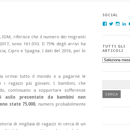
SOCIAL
Facebook
Twitter
Insta
L
, IOM, riferisce che il numero dei migranti
017, sono 161.010. Il 75% degli arrivi ha
TUTTI GLI
ecia, Cipro e Spagna. I dati del 2016, per lo
ARTICOLI
Tutti
gli
articoli
da ormai tutto il mondo e a pagarne le
 i ragazzi più giovani. I bambini, che
ndo, continuano a sopportare sofferenze
di asilo presentate da bambini non
ono state 75.000
, numero probabilmente
toria di migliaia di ragazzi in cerca di un