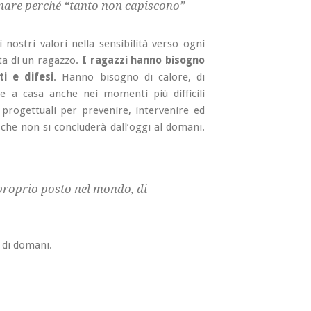
are perché “tanto non capiscono”
nostri valori nella sensibilità verso ogni
ta di un ragazzo.
I ragazzi hanno bisogno
i e difesi
. Hanno bisogno di calore, di
ire a casa anche nei momenti più difficili
 progettuali per prevenire, intervenire ed
che non si concluderà dall’oggi al domani.
 proprio posto nel mondo, di
i di domani.