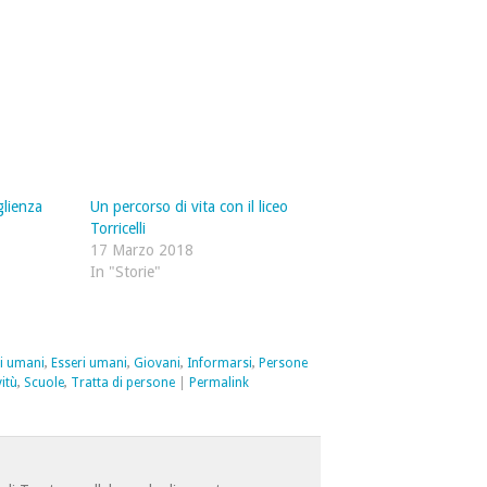
glienza
Un percorso di vita con il liceo
Torricelli
17 Marzo 2018
In "Storie"
ti umani
,
Esseri umani
,
Giovani
,
Informarsi
,
Persone
itù
,
Scuole
,
Tratta di persone
|
Permalink