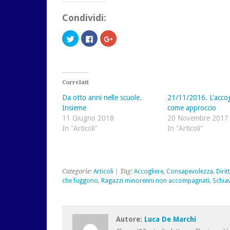
Condividi:
Fai
Fai
Fai
clic
clic
clic
qui
per
qui
per
condividere
per
condividere
su
condividere
su
Facebook
su
Twitter
(Si
Google+
(Si
apre
(Si
Correlati
apre
in
apre
in
una
in
Da otto anni nelle scuole.
21/11/2016. L'acco
una
nuova
una
nuova
finestra)
nuova
Insieme
come approccio
finestra)
finestra)
11 Giugno 2018
20 Novembre 2017
In "Articoli"
In "Articoli"
Categorie:
Articoli
| Tag:
Accogliere
,
Consapevolezza
,
Dirit
che fuggono
,
Ragazzi minorenni non accompagnati
,
Schiav
Autore:
Luca De Marchi