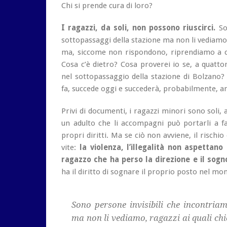
Chi si prende cura di loro?
I ragazzi, da soli, non possono riuscirci.
Son
sottopassaggi della stazione ma non li vediamo
ma, siccome non rispondono, riprendiamo a 
Cosa c’è dietro? Cosa proverei io se, a quattor
nel sottopassaggio della stazione di Bolzano?
fa, succede oggi e succederà, probabilmente, a
Privi di documenti, i ragazzi minori sono soli, 
un adulto che li accompagni può portarli a fa
propri diritti. Ma se ciò non avviene, il rischi
vite:
la violenza, l’illegalità non aspetta
ragazzo che ha perso la direzione e il sogno
ha il diritto di sognare il proprio posto nel mond
Sono persone invisibili che incontria
ma non li vediamo, ragazzi ai quali c