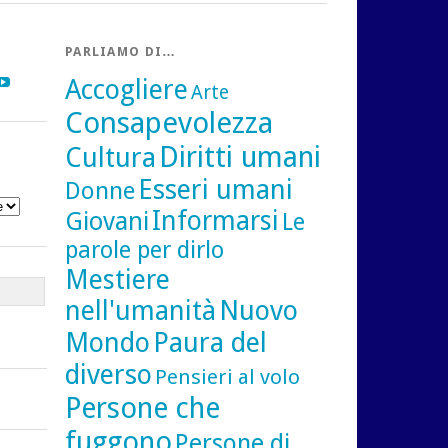
PARLIAMO DI…
gram
inkedIn
YouTube
Accogliere
Arte
Consapevolezza
Diritti umani
Cultura
Esseri umani
Donne
Informarsi
Giovani
Le
parole per dirlo
Mestiere
nell'umanità
Nuovo
Mondo
Paura del
diverso
Pensieri al volo
Persone che
fuggono
Persone di