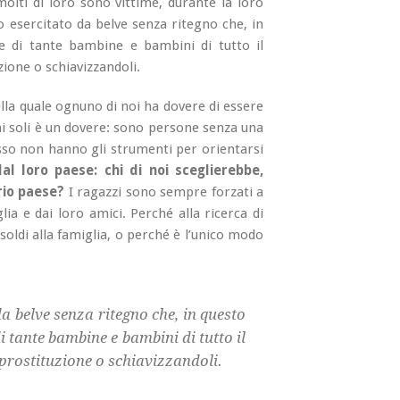
olti di loro sono vittime, durante la loro
o esercitato da belve senza ritegno che, in
 di tante bambine e bambini di tutto il
ione o schiavizzandoli.
la quale ognuno di noi ha dovere di essere
i soli è un dovere: sono persone senza una
sso non hanno gli strumenti per orientarsi
l loro paese: chi di noi sceglierebbe,
prio paese?
I ragazzi sono sempre forzati a
glia e dai loro amici. Perché alla ricerca di
soldi alla famiglia, o perché è l’unico modo
a belve senza ritegno che, in questo
 tante bambine e bambini di tutto il
prostituzione o schiavizzandoli.