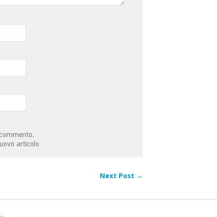
io commento.
nuovo articolo
Next Post →