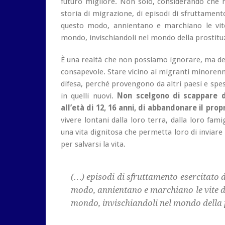
futuro migliore. Non solo, considerando che m
storia di migrazione, di episodi di sfruttament
questo modo, annientano e marchiano le vite
mondo, invischiandoli nel mondo della prostituz
È una realtà che non possiamo ignorare, ma del
consapevole. Stare vicino ai migranti minorenn
difesa, perché provengono da altri paesi e spe
in quelli nuovi.
Non scelgono di scappare da
all’età di 12, 16 anni, di abbandonare il pro
vivere lontani dalla loro terra, dalla loro fami
una vita dignitosa che permetta loro di inviare 
per salvarsi la vita.
(…) episodi di sfruttamento esercitato d
modo, annientano e marchiano le vite di
mondo, invischiandoli nel mondo della 