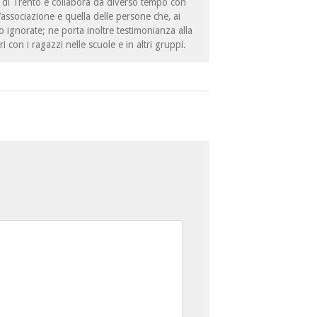
ità di Trento e collabora da diverso tempo con
l’associazione e quella delle persone che, ai
 ignorate; ne porta inoltre testimonianza alla
ri con i ragazzi nelle scuole e in altri gruppi.