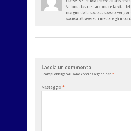
Classe '95, studia lettere all’univers
Volontarius nel raccontare la vita del
margini della società, spesso vengono
società attraverso i media e gli incont
Lascia un commento
I campi obbligatori sono contrassegnati con
*
.
Messaggio
*