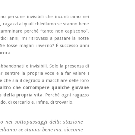
o persone invisibili che incontriamo nei
, ragazzi ai quali chiediamo se stanno bene
camminare perché “tanto non capiscono”.
dici anni, mi ritrovassi a passare la notte
 Se fosse magari inverno? È successo anni
ncora.
abbandonati e invisibili. Solo la presenza di
r sentire la propria voce e a far valere i
o è che sia il degrado a macchiare delle loro
no altro che corrompere qualche giovane
 della propria vita
. Perché ogni ragazzo
o, di cercarlo e, infine, di trovarlo.
mo nei sottopassaggi della stazione
hiediamo se stanno bene ma, siccome