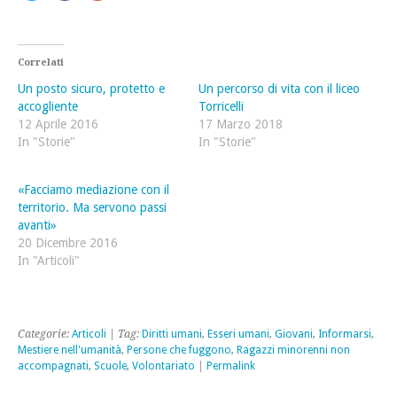
qui
per
qui
per
condividere
per
condividere
su
condividere
su
Facebook
su
Twitter
(Si
Google+
(Si
apre
(Si
Correlati
apre
in
apre
in
una
in
Un posto sicuro, protetto e
Un percorso di vita con il liceo
una
nuova
una
nuova
finestra)
nuova
accogliente
Torricelli
finestra)
finestra)
12 Aprile 2016
17 Marzo 2018
In "Storie"
In "Storie"
«Facciamo mediazione con il
territorio. Ma servono passi
avanti»
20 Dicembre 2016
In "Articoli"
Categorie:
Articoli
| Tag:
Diritti umani
,
Esseri umani
,
Giovani
,
Informarsi
,
Mestiere nell'umanità
,
Persone che fuggono
,
Ragazzi minorenni non
accompagnati
,
Scuole
,
Volontariato
|
Permalink