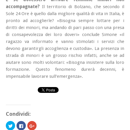
accompagnate?
Il territorio di Bolzano, che secondo il
Sole 24 Ore è quello dalla migliore qualità di vita in Italia, è
pronto ad accoglierle? «Bisogna sempre lottare per i
diritti dei minori, ma andando di pari passo con una presa
di consapevolezza dei loro doveri» conclude Simone «il
ragazzo va informato e vanno stimolati i servizi che
devono garantirgli accoglienza e custodia». La presenza in
strada di minori è un grosso rischio infatti, anche se ad
aiutare sono molti volontari: «Bisogna insistere sulla loro
formazione. Questo fenomeno durerà decenni, è
impensabile lavorare sull’emergenza».
Condividi:
Fai
Fai
Fai
clic
clic
clic