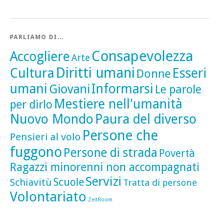
PARLIAMO DI…
Consapevolezza
Accogliere
Arte
Diritti umani
Cultura
Esseri
Donne
umani
Informarsi
Giovani
Le parole
Mestiere nell'umanità
per dirlo
Nuovo Mondo
Paura del diverso
Persone che
Pensieri al volo
fuggono
Persone di strada
Povertà
Ragazzi minorenni non accompagnati
Servizi
Scuole
Schiavitù
Tratta di persone
Volontariato
ZeitRoom