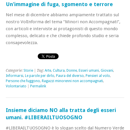
Un’immagine di fuga, sgomento e terrore
Nel mese di dicembre abbiamo ampiamente trattato sul
nostro VolInforma del tema “Minori non Accompagnati”,
con articoli e interviste ai protagonisti di questo mondo
complesso, delicato e che chiede profondo studio e seria
consapevolezza.
Categorie:
Storie
| Tag:
Arte
,
Cultura
,
Donne
,
Esseri umani
,
Giovani
,
Informarsi
,
Le parole per dirlo
,
Paura del diverso
,
Pensieri al volo
,
Persone che fuggono
,
Ragazzi minorenni non accompagnati
,
Volontariato
|
Permalink
Insieme diciamo NO alla tratta degli esseri
umani. #LIBERAILTUOSOGNO
#LIBERAILTUOSOGNO è lo slogan scelto dal Numero Verde