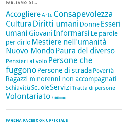
PARLIAMO DI…
Consapevolezza
Accogliere
Arte
Diritti umani
Cultura
Esseri
Donne
umani
Informarsi
Giovani
Le parole
Mestiere nell'umanità
per dirlo
Nuovo Mondo
Paura del diverso
Persone che
Pensieri al volo
fuggono
Persone di strada
Povertà
Ragazzi minorenni non accompagnati
Servizi
Scuole
Schiavitù
Tratta di persone
Volontariato
ZeitRoom
PAGINA FACEBOOK UFFICIALE