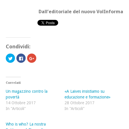
Dall’editoriale del nuovo VolInforma
Condividi:
Fai
Fai
Fai
clic
clic
clic
qui
per
qui
per
condividere
per
condividere
su
condividere
su
Facebook
su
Twitter
(Si
Google+
(Si
apre
(Si
Correlati
apre
in
apre
in
una
in
Un magazzino contro la
«A Laives insistiamo su
una
nuova
una
nuova
finestra)
nuova
povertà
educazione e formazione»
finestra)
finestra)
14 Ottobre 2017
28 Ottobre 2017
In "Articoli"
In "Articoli"
Who is who? La nostra