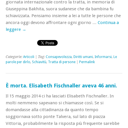
giornata internazionale contro la tratta, in memoria di
Giuseppina Bakhita, suora sudanese che da bambina fu
schiavizzata. Pensiamo insieme a lei a tutte le persone che
ancora oggi devono affrontare ogni giorno …
Continua a
leggere
→
Categorie:
Articoli
| Tag:
Consapevolezza
,
Diritti umani
,
Informarsi
,
Le
parole per dirlo
,
Schiavitù
,
Tratta di persone
|
Permalink
È morta. Elisabeth Fischnaller aveva 46 anni.
Il 15 maggio 2014 ci ha lasciati Elisabeth Fischnaller. In
molti nemmeno sapevano si chiamasse così. Se si
domandasse alla cittadinanza da quanto tempo
soggiornava sotto ponte Talvera, sul lato di piazza
Vittoria, probabilmente la risposta più frequente sarebbe