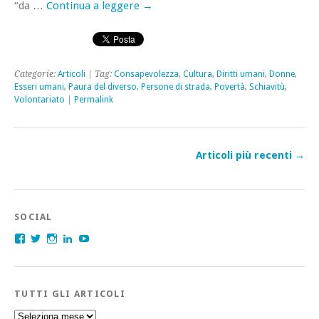
“da …
Continua a leggere
→
Categorie:
Articoli
| Tag:
Consapevolezza
,
Cultura
,
Diritti umani
,
Donne
,
Esseri umani
,
Paura del diverso
,
Persone di strada
,
Povertà
,
Schiavitù
,
Volontariato
|
Permalink
Articoli più recenti
→
SOCIAL
Facebook
Twitter
Instagram
LinkedIn
YouTube
TUTTI GLI ARTICOLI
Tutti