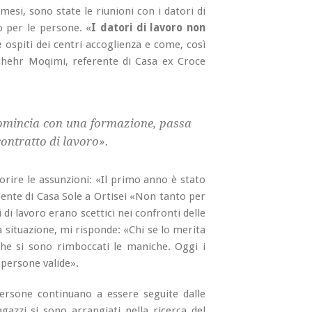
esi, sono state le riunioni con i datori di
o per le persone. «
I datori di lavoro non
e
ospiti dei centri accoglienza e come, così
hehr Moqimi, referente di Casa ex Croce
 comincia con una formazione, passa
ontratto di lavoro».
orire le assunzioni: «Il primo anno è stato
rente di Casa Sole a Ortisei «Non tanto per
i di lavoro erano scettici nei confronti delle
situazione, mi risponde: «Chi se lo merita
che si sono rimboccati le maniche. Oggi i
 persone valide».
ersone continuano a essere seguite dalle
agazzi si sono arrangiati nella ricerca del