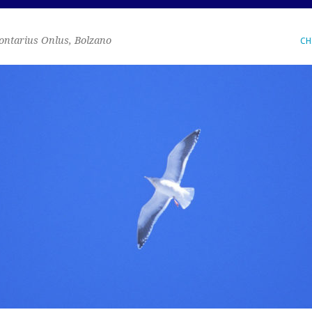
ontarius Onlus, Bolzano
CH