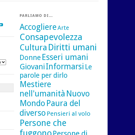
PARLIAMO DI…
gram
inkedIn
YouTube
Accogliere
Arte
Consapevolezza
Diritti umani
Cultura
Esseri umani
Donne
Informarsi
Giovani
Le
parole per dirlo
Mestiere
nell'umanità
Nuovo
Mondo
Paura del
diverso
Pensieri al volo
Persone che
fuggono
Persone di