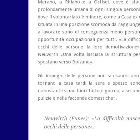
Merano, a Rifiano e a Ortisei, dove è sta
profondamente umana di ogni singola persona
dove il volontariato è minore, come a Casa ex 
situata in una posizione scomoda da raggiunger
a lavorare sono di conseguenza meno persone,
opportunità occupazionali per tutti. «La diffi
occhi delle persone la loro demotivazione»
Neuwirth «Una volta lasciata la struttura per
spostano verso Bolzano».
Gli impegni delle persone non si esauriscono t
tornano a casa tardi la sera e spesso sono
nonostante siano fuori tutto il giorno, a second
pulizie e nelle faccende domestiche».
Neuwirth (Funes): «La difficoltà nasc
occhi delle persone».