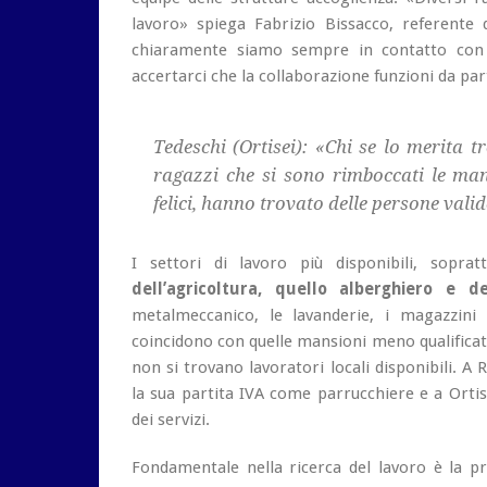
lavoro» spiega Fabrizio Bissacco, referente 
chiaramente siamo sempre in contatto con l
accertarci che la collaborazione funzioni da par
Tedeschi (Ortisei): «Chi se lo merita 
ragazzi che si sono rimboccati le man
felici, hanno trovato delle persone valid
I settori di lavoro più disponibili, soprat
dell’agricoltura, quello alberghiero e de
metalmeccanico, le lavanderie, i magazzini 
coincidono con quelle mansioni meno qualificate
non si trovano lavoratori locali disponibili. A
la sua partita IVA come parrucchiere e a Ortis
dei servizi.
Fondamentale nella ricerca del lavoro è la p