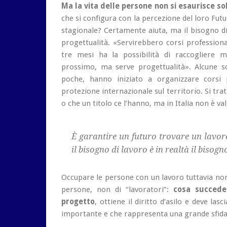
Ma la vita delle persone non si esaurisce sol
che si configura con la percezione del loro Fut
stagionale? Certamente aiuta, ma il bisogno di 
progettualità. «Servirebbero corsi professio
tre mesi ha la possibilità di raccogliere 
prossimo, ma serve progettualità». Alcune sc
poche, hanno iniziato a organizzare corsi p
protezione internazionale sul territorio. Si tra
o che un titolo ce l’hanno, ma in Italia non è val
È garantire un futuro trovare un lavo
il bisogno di lavoro è in realtà il bisog
Occupare le persone con un lavoro tuttavia non 
persone, non di “lavoratori”:
cosa succede
progetto
, ottiene il diritto d’asilo e deve la
importante e che rappresenta una grande sfida