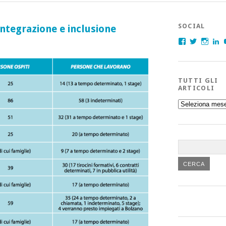
SOCIAL
integrazione e inclusione
Facebook
Twitter
Insta
L
TUTTI GLI
ARTICOLI
Tutti
gli
articoli