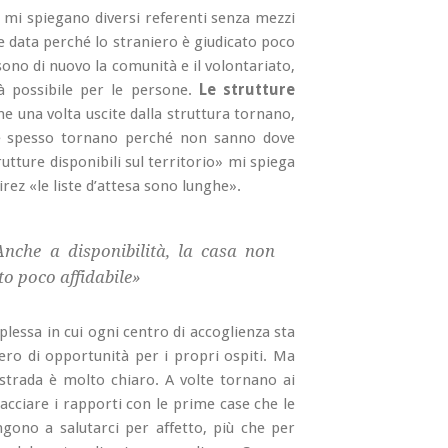
» mi spiegano diversi referenti senza mezzi
ne data perché lo straniero è giudicato poco
sono di nuovo la comunità e il volontariato,
à possibile per le persone.
Le strutture
ne una volta uscite dalla struttura tornano,
e spesso tornano perché non sanno dove
tture disponibili sul territorio» mi spiega
rez «le liste d’attesa sono lunghe».
 Anche a disponibilità, la casa non
to poco affidabile»
essa in cui ogni centro di accoglienza sta
ro di opportunità per i propri ospiti. Ma
a strada è molto chiaro. A volte tornano ai
lacciare i rapporti con le prime case che le
ono a salutarci per affetto, più che per