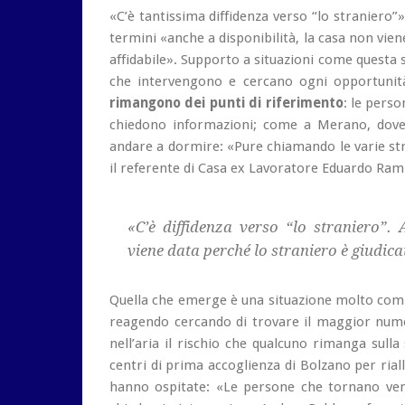
«C’è tantissima diffidenza verso “lo straniero”
termini «anche a disponibilità, la casa non vie
affidabile». Supporto a situazioni come questa 
che intervengono e cercano ogni opportunit
rimangono dei punti di riferimento
: le perso
chiedono informazioni; come a Merano, dov
andare a dormire: «Pure chiamando le varie stru
il referente di Casa ex Lavoratore Eduardo Rami
«C’è diffidenza verso “lo straniero”.
viene data perché lo straniero è giudica
Quella che emerge è una situazione molto compl
reagendo cercando di trovare il maggior nume
nell’aria il rischio che qualcuno rimanga sull
centri di prima accoglienza di Bolzano per rial
hanno ospitate: «Le persone che tornano veng