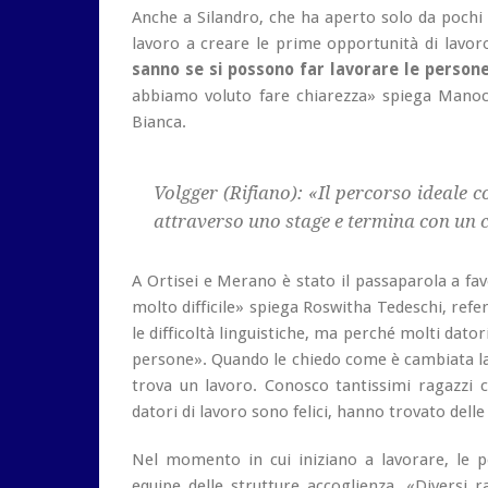
Anche a Silandro, che ha aperto solo da pochi m
lavoro a creare le prime opportunità di lavor
sanno
se si possono far lavorare le person
abbiamo voluto fare chiarezza» spiega Manoc
Bianca.
Volgger (Rifiano): «Il percorso ideale
attraverso uno stage e termina con un c
A Ortisei e Merano è stato il passaparola a fav
molto difficile» spiega Roswitha Tedeschi, refe
le difficoltà linguistiche, ma perché molti dator
persone». Quando le chiedo come è cambiata la 
trova un lavoro. Conosco tantissimi ragazzi 
datori di lavoro sono felici, hanno trovato delle
Nel momento in cui iniziano a lavorare, le p
equipe delle strutture accoglienza. «Diversi r