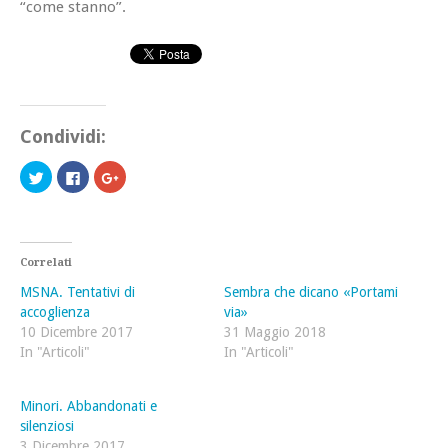
“come stanno”.
Condividi:
Fai
Fai
Fai
clic
clic
clic
qui
per
qui
per
condividere
per
condividere
su
condividere
su
Facebook
su
Twitter
(Si
Google+
(Si
apre
(Si
Correlati
apre
in
apre
in
una
in
MSNA. Tentativi di
Sembra che dicano «Portami
una
nuova
una
nuova
finestra)
nuova
accoglienza
via»
finestra)
finestra)
10 Dicembre 2017
31 Maggio 2018
In "Articoli"
In "Articoli"
Minori. Abbandonati e
silenziosi
3 Dicembre 2017