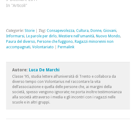
In "Articoli"
Categorie:
Storie
| Tag:
Consapevolezza
,
Cultura
,
Donne
,
Giovani
,
Informarsi
,
Le parole per dirlo
,
Mestiere nell'umanità
,
Nuovo Mondo
,
Paura del diverso
,
Persone che fuggono
,
Ragazzi minorenni non
accompagnati
,
Volontariato
|
Permalink
Autore:
Luca De Marchi
Classe '95, studia lettere all’università di Trento e collabora da
diverso tempo con Volontarius nel raccontare la vita
dell’associazione e quella delle persone che, ai margini della
società, spesso vengono ignorate; ne porta inoltre testimonianza
alla società attraverso i media e gli incontri con i ragazzi nelle
scuole e in altri gruppi.