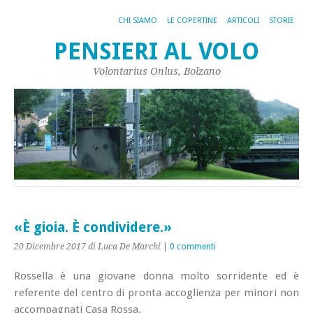
CHI SIAMO
LE COPERTINE
ARTICOLI
STORIE
PENSIERI AL VOLO
Volontarius Onlus, Bolzano
«È gioia. È condividere.»
20 Dicembre 2017
di Luca De Marchi
|
0 commenti
Rossella è una giovane donna molto sorridente ed è
referente del centro di pronta accoglienza per minori non
accompagnati Casa Rossa.