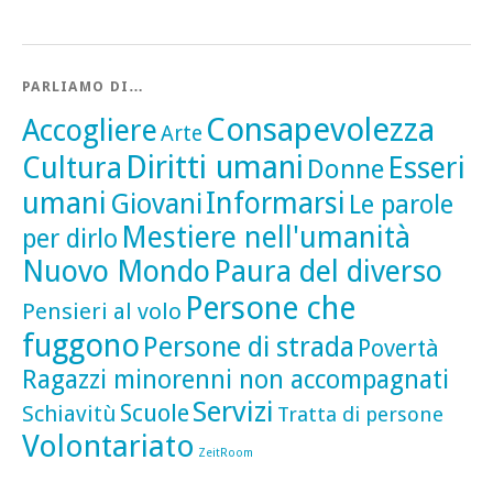
PARLIAMO DI…
Consapevolezza
Accogliere
Arte
Diritti umani
Cultura
Esseri
Donne
umani
Informarsi
Giovani
Le parole
Mestiere nell'umanità
per dirlo
Nuovo Mondo
Paura del diverso
Persone che
Pensieri al volo
fuggono
Persone di strada
Povertà
Ragazzi minorenni non accompagnati
Servizi
Scuole
Schiavitù
Tratta di persone
Volontariato
ZeitRoom