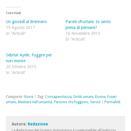
condividere
su
condividere
su
Facebook
su
Twitter
(Si
Google+
(Si
apre
(Si
Correlati
apre
in
apre
in
una
in
Un giovedì al Brennero
Parole sfruttate. Io sento
una
nuova
una
nuova
finestra)
nuova
19 Agosto 2017
prima di pensare?
finestra)
finestra)
In "Articoli"
16 Novembre 2015
In "Articoli"
Sebhat Ayele. Fuggire per
non morire
20 Ottobre 2015
In "Articoli"
Categorie:
Storie
| Tag:
Consapevolezza
,
Diritti umani
,
Donne
,
Esseri
umani
,
Mestiere nell'umanità
,
Persone che fuggono
,
Servizi
|
Permalink
Autore:
Redazione
La Redazione del Gruppo Volontarius è raggiungibile all'indirizzo