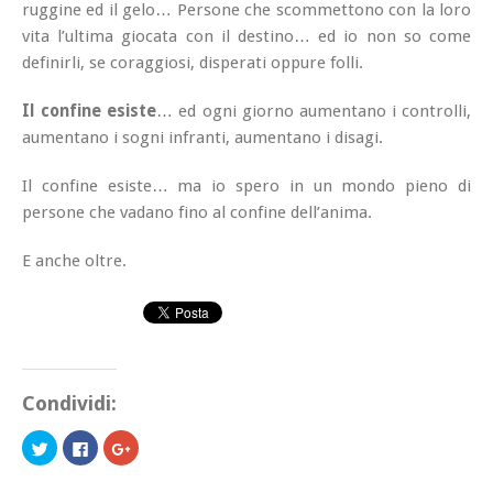
ruggine ed il gelo… Persone che scommettono con la loro
vita l’ultima giocata con il destino… ed io non so come
definirli, se coraggiosi, disperati oppure folli.
Il confine esiste
… ed ogni giorno aumentano i controlli,
aumentano i sogni infranti, aumentano i disagi.
Il confine esiste… ma io spero in un mondo pieno di
persone che vadano fino al confine dell’anima.
E anche oltre.
Condividi:
Fai
Fai
Fai
clic
clic
clic
qui
per
qui
per
condividere
per